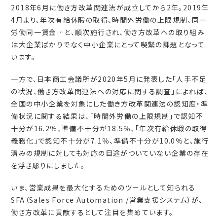
2018年6月に働き方改革関連法が成立してから2年。2019年
4月より、年次有給休暇の取得、時間外労働の上限規制、同一
労働同一賃金…と、順次施行され、働き方改革への取り組み
は大企業ばかりでなく中小企業にとって喫緊の課題となって
います。
一方で、日本商工会議所が2020年5月に発表した「人手不足
の状況、働き方改革関連法への対応に関する調査」によれば、
全国の中小企業を対象にした働き方改革関連法の認知度・準
備状況に関する結果は、「時間外労働の上限規制」で認知不
十分が16.2％、準備不十分が18.5％、「年次有給休暇の取得
義務化」で認知不十分が7.1％、準備不十分が10.0％と、施行
済みの規制に対しても対応の目途がついていない企業の存在
を浮き彫りにしました。
いま、営業成果を最大化するためのツールとして知られる
SFA（Sales Force Automation /営業支援システム）が、
働き方改革に貢献するとして注目を集めています。