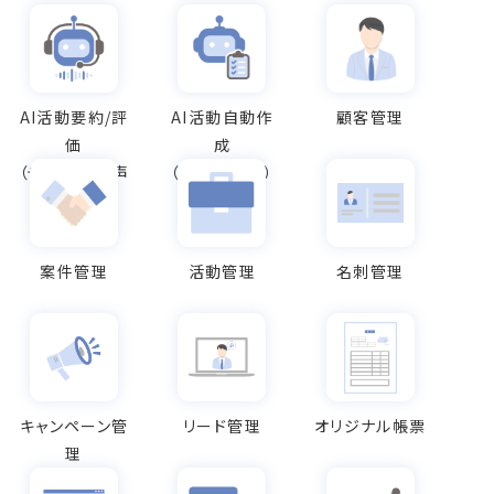
AI活動要約/評
AI活動自動作
顧客管理
価
成
（テキスト/音声
（AI入力保管）
データ）
案件管理
活動管理
名刺管理
キャンペーン管
リード管理
オリジナル帳票
理