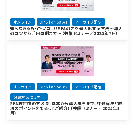
オンライン
DPS for Sales
アーカイブ配信
知らなきゃもったいない！SFAの力を最大化する方法～導入
のコツから活用事例まで～（共催セミナー／2025年7月）
オンライン
DPS for Sales
アーカイブ配信
課題解決セミナー
SFA検討中の方必見！基本から導入事例まで、課題解決と成
功のポイントをまるっとご紹介！（共催セミナー／2025年3
月）