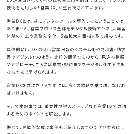
DXが注目されているのは営業部門も例外ではなく、デジタル
技術を活用した「営業
DX
」が重要視されています。
営業
DX
とは、単にデジタルツールを導入するということでは
ありません。営業プロセス全体をデジタル技術で革新し、顧客
体験の向上や業務効率化、収益拡大を目指す取り組みです。
具体的には、
DX
の例は営業日報のシステム化や見積書・請求
書のデジタル化のような比較的簡単なものから、見込み発掘
やアプローチ、さらには購買・契約までをデジタル化する高度
なものまで挙げられます。
営業
DX
を成功させるためには、多くの課題を乗り越えなけれ
ばいけません。
そこで本記事では、重要性や導入ステップなど営業
DX
で成功
するためのポイントを解説します。
併せて、具体的な成功事例もご紹介しますのでぜひ参考にし