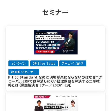
セミナー
オンライン
DPS for Sales
アーカイブ配信
課題解決セミナー
Fit to Standard なのに現場が楽にならないのはなぜ？グ
ローバルERPでは解消しにくい経理課題を解決する二層戦
略とは（課題解決セミナー／2026年2月）