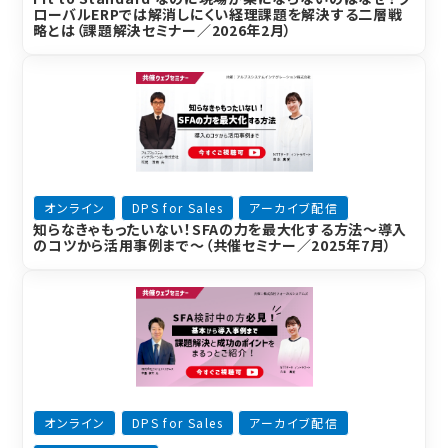
ローバルERPでは解消しにくい経理課題を解決する二層戦
略とは（課題解決セミナー／2026年2月）
オンライン
DPS for Sales
アーカイブ配信
知らなきゃもったいない！SFAの力を最大化する方法～導入
のコツから活用事例まで～（共催セミナー／2025年7月）
オンライン
DPS for Sales
アーカイブ配信