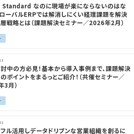
 to Standard なのに現場が楽にならないのはな
グローバルERPでは解消しにくい経理課題を解決
層戦略とは（課題解決セミナー／2026年2月）
ー
13
検討中の方必見！基本から導入事例まで、課題解決
のポイントをまるっとご紹介！（共催セミナー／
5年3月）
ー
01
をフル活用しデータドリブンな営業組織を創るに