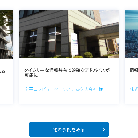
タイムリーな情報共有で的確なアドバイスが
情
える
可能に
炭平コンピューターシステム株式会社 様
株式
他の事例をみる