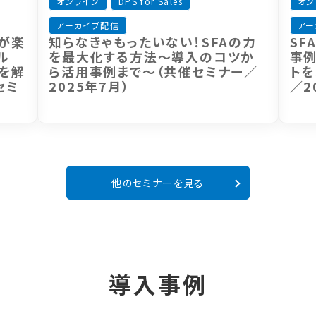
オンライン
DPS for Sales
オン
アーカイブ配信
アー
場が楽
知らなきゃもったいない！SFAの力
SF
ル
を最大化する方法～導入のコツか
事例
を解
ら活用事例まで～（共催セミナー／
トを
セミ
2025年7月）
／2
他のセミナーを見る
導入事例