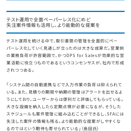
テスト運用で全面ペーパーレス化にめど
失注案件情報も活用し、より能動的な提案を
テスト運用を続ける中で、取引書類の管理を全面的にペー
パーレス化していく見通しが立ったのは大きな成果だ。営業側
の業務負荷が許容範囲で、かつDPS for Salesが効果的な営
業活動に役立つものであるというコンセンサスが、社内で形成
されつつある。
「システム間の自動連携などで入力作業の負荷は抑えられて
いる。また、見積りの期限や納期の管理はアラートを出せるよ
うにしており、ユーザーからは便利だと評価してもらっている。
大きな設備を納入したら定期点検が必要になるが、そうした
スケジュールも案件管理に組み込むことができるし、SFAには
失注した案件の情報も残る。より能動的な提案がしやすくな
るのではという期待も寄せられている」（長田氏）