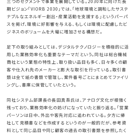
三つのセグメントで事業を展開している。2030年に向けた長
期ビジョン「VIORB 2030」では、「地球環境と調和したサステ
ナブルなエネルギー創出・産業活動を支援する」というパーパ
スを掲げ、環境に好影響を与える、もしくは環境に配慮したビ
ジネスのボリュームを大幅に増加させる構想だ。
足下の取り組みとしては、デジタルテクノロジーを積極的に活
用した業務効率化も重要なテーマだという。同社は総合機械
商社という業態の特性上、取り扱い品目も多く、日々多くの顧
客や仕入れ先のメーカーと膨大な取引を行っている。取引書
類は全て紙の書類で管理し、案件番号ごとにまとめてファイリ
ングし、書庫に保管していたという。
同社システム部課長の長田真吾氏は、アナログ文化が根強く
残っており、業務効率化の妨げになっていたと振り返る。「営業
パーソンは日中、外出や客先対応に追われている。夕方に帰
社して見積書などを作成するというのが一般的だが、参考資
料として同じ品目や同じ顧客の過去の取引書類を参照したく