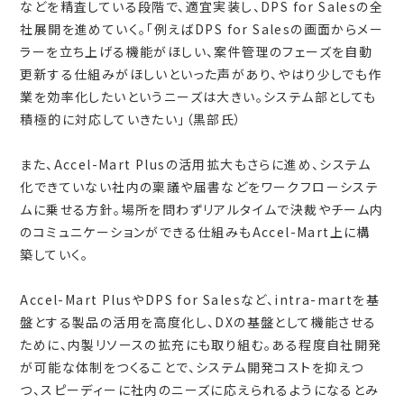
などを精査している段階で、適宜実装し、DPS for Salesの全
社展開を進めていく。「例えばDPS for Salesの画面からメー
ラーを立ち上げる機能がほしい、案件管理のフェーズを自動
更新する仕組みがほしいといった声があり、やはり少しでも作
業を効率化したいというニーズは大きい。システム部としても
積極的に対応していきたい」（黒部氏）
また、Accel-Mart Plusの活用拡大もさらに進め、システム
化できていない社内の稟議や届書などをワークフローシステ
ムに乗せる方針。場所を問わずリアルタイムで決裁やチーム内
のコミュニケーションができる仕組みもAccel-Mart上に構
築していく。
Accel-Mart PlusやDPS for Salesなど、intra-martを基
盤とする製品の活用を高度化し、DXの基盤として機能させる
ために、内製リソースの拡充にも取り組む。ある程度自社開発
が可能な体制をつくることで、システム開発コストを抑えつ
つ、スピーディーに社内のニーズに応えられるようになるとみ