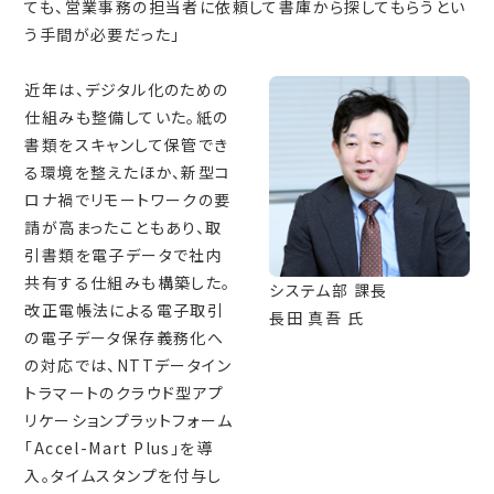
ても、営業事務の担当者に依頼して書庫から探してもらうとい
う手間が必要だった」
近年は、デジタル化のための
仕組みも整備していた。紙の
書類をスキャンして保管でき
る環境を整えたほか、新型コ
ロナ禍でリモートワークの要
請が高まったこともあり、取
引書類を電子データで社内
共有する仕組みも構築した。
システム部 課長
改正電帳法による電子取引
長田 真吾 氏
の電子データ保存義務化へ
の対応では、NTTデータイン
トラマートのクラウド型アプ
リケーションプラットフォーム
「Accel-Mart Plus」を導
入。タイムスタンプを付与し