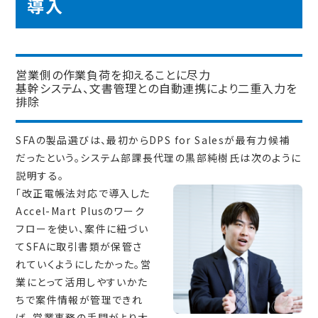
導入
営業側の作業負荷を抑えることに尽力
基幹システム、文書管理との自動連携により二重入力を
排除
SFAの製品選びは、最初からDPS for Salesが最有力候補
だったという。システム部課長代理の黒部純樹氏は次のように
説明する。
「改正電帳法対応で導入した
Accel-Mart Plusのワーク
フローを使い、案件に紐づい
てSFAに取引書類が保管さ
れていくようにしたかった。営
業にとって活用しやすいかた
ちで案件情報が管理できれ
ば、営業事務の手間がより大